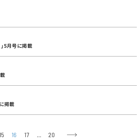
！」5月号に掲載
掲載
号に掲載
15
16
17
…
20