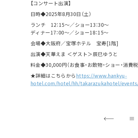
【コンサート出演】
日時◆2025年8月30日（土）
ランチ 12：15～／ショー13：30～
ディナー17：00～／ショー18：15～
会場◆大阪府／宝塚ホテル 宝寿[1階]
出演◆天華えま ＜ゲスト＞辰巳ゆうと
料金◆30,000円（お食事・お飲物・ショー・消費
★詳細はこちらから
https://www.hankyu-
hotel.com/hotel/hh/takarazukahotel/even