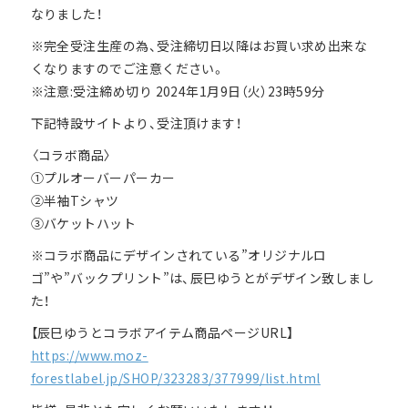
なりました！
※完全受注生産の為、受注締切日以降はお買い求め出来な
くなりますのでご注意ください。
※注意:受注締め切り 2024年1月9日（火）23時59分
下記特設サイトより、受注頂けます！
〈コラボ商品〉
①プルオーバーパーカー
②半袖Tシャツ
③バケットハット
※コラボ商品にデザインされている”オリジナルロ
ゴ”や”バックプリント”は、辰巳ゆうとがデザイン致しまし
た！
【辰巳ゆうとコラボアイテム商品ページURL】
https://www.moz-
forestlabel.jp/SHOP/323283/377999/list.html