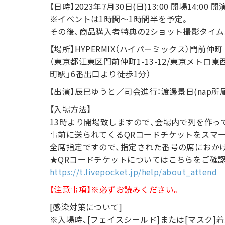
【日時】2023年7月30日(日)13:00 開場14:00 開
※イベントは1時間～1時間半を予定。
その後、商品購入者特典の2ショット撮影タイム
【場所】HYPERMIX（ハイパーミックス）門前仲町
（東京都江東区門前仲町1-13-12/東京メトロ
町駅」6番出口より徒歩1分）
【出演】辰巳ゆうと／司会進行：渡邊景日(nap所属
【入場方法】
13時より開場致しますので、会場内で列を作っ
事前に送られてくるQRコードチケットをスマ
全席指定ですので、指定された番号の席におか
★QRコードチケットについてはこちらをご確
https://t.livepocket.jp/help/about_attend
【注意事項】※必ずお読みください。
[感染対策について]
※入場時、[フェイスシールド]または[マスク]