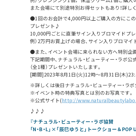
例）クレンジング1個，保湿クリーム1個ご購入
また会場にて別途特別お得セットもあり！詳し
●1回のお会計で4,000円以上ご購入の方にこ
プレゼント♪
10,000円ごとに直筆サイン入りブロマイドプ
例）2万円お買上げの場合、サイン入りブロマイ
●また、イベント会場に来られない方へ特別企
下記期間中、ナチュラル・ビューティー・ラボ
（全1種）プレゼントいたします。
[期間]2023年8月1日(火)12時～8月31日(木)23:
※詳しくは後日ナチュラル・ビューティー・ラ
※イベント時の特典写真とは別のお写真です。
※公式サイト(
http://www.naturalbeautylabo
♪♪♪
『ナチュラル・ビューティー・ラボ協賛
「N・B・L」×「辰巳ゆうと」トークショー＆POP UP