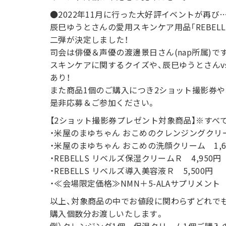
●2022年11月に行った大好評イベントが再び…
辰巳ゆうとさんの愛用スキンケア用品「REBEL
二弾が決定しました！
司会は俳優＆声優の渡邊景日さん(nap所属)で
スキンケアに関するクイズや、辰巳ゆうとさんv
あり！
また商品1個のご購入につき2ショット撮影券
是非応募＆ご参加ください。
【2ショット撮影券プレゼント対象商品】※すべ
・米屋のまゆちゃん おこめのクレンジングクリーム
・米屋のまゆちゃん おこめの洗顔クリーム 1,6
・REBELLS リベルズ保湿クリームＲ 4,950円
・REBELLS リベルズ導入美容液Ｒ 5,500円
・≪会場限定価格≫NMN＋5-ALAサプリメント 6
以上、対象商品の中でお値段に関わらずどれでも
購入個数分お渡しいたします。